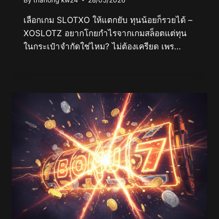
เลือกเกม SLOTXO ให้แตกยับ ทุนน้อยก็รวยได้ –
XOSLOTZ อยากโกยกำไรจากเกมสล็อตแต่ทุน
ในกระเป๋าจำกัดใช่ไหม? ไม่ต้องเครียด เพร…