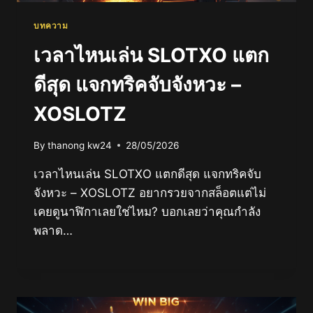
บทความ
เวลาไหนเล่น SLOTXO แตก
ดีสุด แจกทริคจับจังหวะ –
XOSLOTZ
By
thanong kw24
28/05/2026
เวลาไหนเล่น SLOTXO แตกดีสุด แจกทริคจับ
จังหวะ – XOSLOTZ อยากรวยจากสล็อตแต่ไม่
เคยดูนาฬิกาเลยใช่ไหม? บอกเลยว่าคุณกำลัง
พลาด…