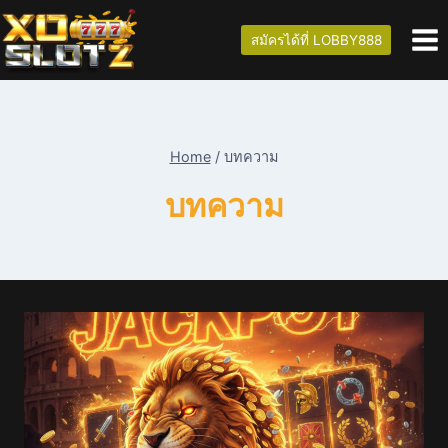
Skip
to
สมัครได้ที่ LOBBY888
content
Home
/
บทความ
บทความ