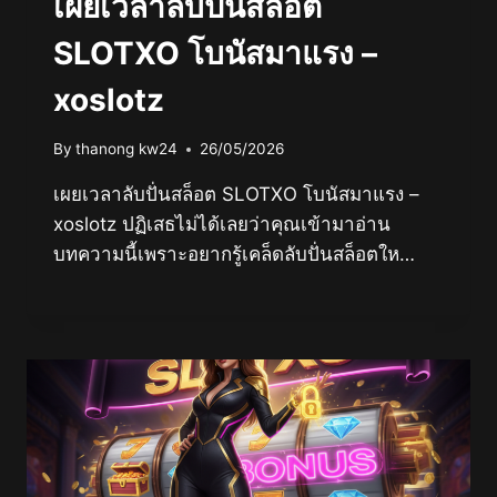
เผยเวลาลับปั่นสล็อต
SLOTXO โบนัสมาแรง –
xoslotz
By
thanong kw24
26/05/2026
เผยเวลาลับปั่นสล็อต SLOTXO โบนัสมาแรง –
xoslotz ปฏิเสธไม่ได้เลยว่าคุณเข้ามาอ่าน
บทความนี้เพราะอยากรู้เคล็ดลับปั่นสล็อตให…