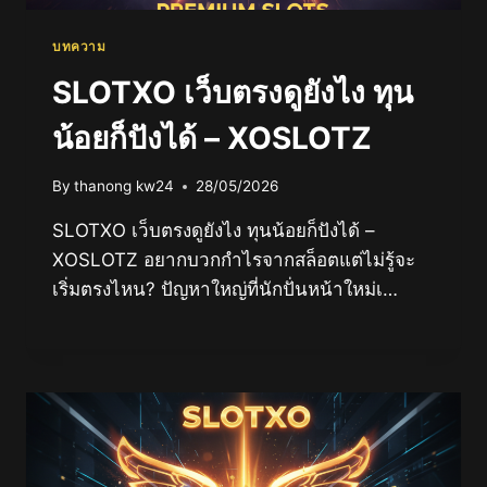
บทความ
SLOTXO เว็บตรงดูยังไง ทุน
น้อยก็ปังได้ – XOSLOTZ
By
thanong kw24
28/05/2026
SLOTXO เว็บตรงดูยังไง ทุนน้อยก็ปังได้ –
XOSLOTZ อยากบวกกำไรจากสล็อตแต่ไม่รู้จะ
เริ่มตรงไหน? ปัญหาใหญ่ที่นักปั่นหน้าใหม่เ…