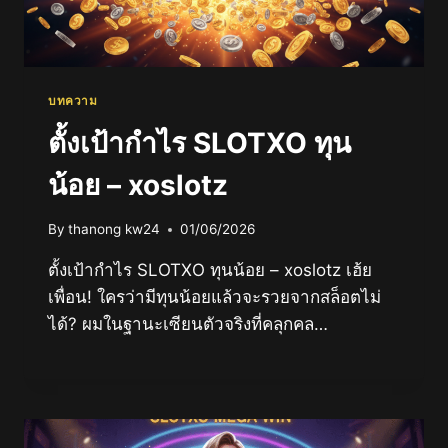
บทความ
ตั้งเป้ากำไร SLOTXO ทุน
น้อย – xoslotz
By
thanong kw24
01/06/2026
ตั้งเป้ากำไร SLOTXO ทุนน้อย – xoslotz เฮ้ย
เพื่อน! ใครว่ามีทุนน้อยแล้วจะรวยจากสล็อตไม่
ได้? ผมในฐานะเซียนตัวจริงที่คลุกคล…