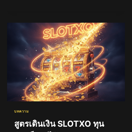
บทความ
สูตรเดินเงิน SLOTXO ทุน