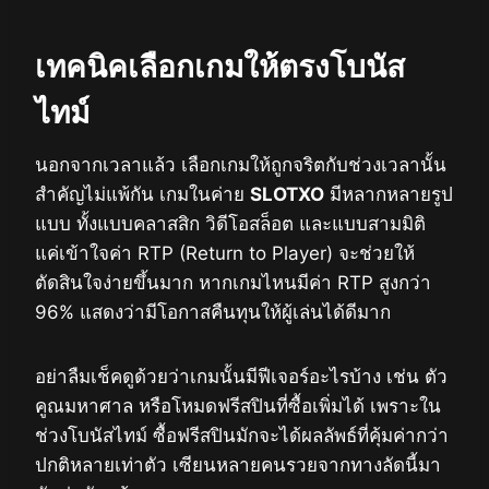
เทคนิคเลือกเกมให้ตรงโบนัส
ไทม์
นอกจากเวลาแล้ว เลือกเกมให้ถูกจริตกับช่วงเวลานั้น
สำคัญไม่แพ้กัน เกมในค่าย
SLOTXO
มีหลากหลายรูป
แบบ ทั้งแบบคลาสสิก วิดีโอสล็อต และแบบสามมิติ
แค่เข้าใจค่า RTP (Return to Player) จะช่วยให้
ตัดสินใจง่ายขึ้นมาก หากเกมไหนมีค่า RTP สูงกว่า
96% แสดงว่ามีโอกาสคืนทุนให้ผู้เล่นได้ดีมาก
อย่าลืมเช็คดูด้วยว่าเกมนั้นมีฟีเจอร์อะไรบ้าง เช่น ตัว
คูณมหาศาล หรือโหมดฟรีสปินที่ซื้อเพิ่มได้ เพราะใน
ช่วงโบนัสไทม์ ซื้อฟรีสปินมักจะได้ผลลัพธ์ที่คุ้มค่ากว่า
ปกติหลายเท่าตัว เซียนหลายคนรวยจากทางลัดนี้มา