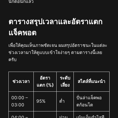
นักต่อนักแล้ว
ตารางสรุปเวลาและอัตราแตก
แจ็คพอต
เพื่อให้คุณเห็นภาพชัดเจน ผมสรุปอัตราชนะในแต่ละ
ช่วงเวลามาให้ดูแบบเข้าใจง่ายๆ ตามตารางนี้เลย
ครับ
อัตรา
ระดับ
ช่วงเวลา
สไตล์ที่แนะนำ
แตก (%)
เสี่ยง
00:00 –
ปั่นล่าแจ็คพอ
95%
ต่ำ
03:00
ตก้อนโต
04:00 –
ปาน
เน้นเก็บกำไรที