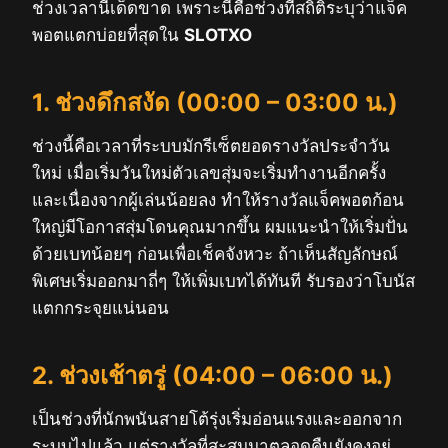
ช่วงเวลานี้เด็ดขาด เพราะนี่คือช่วงที่สถิติระบุว่าแจ็ค
พอตแตกบ่อยที่สุดใน
SLOTXO
1. ช่วงดึกสงัด (00:00 – 03:00 น.)
ช่วงนี้คือเวลาที่ระบบมักรีเซ็ตยอดรางวัลประจำวัน
ใหม่ เมื่อเริ่มวันใหม่ตัวเลขสุ่มจะเริ่มทำงานอีกครั้ง
และเนื่องจากผู้เล่นน้อยลง ทำให้รางวัลแจ็คพอตก้อน
ใหญ่มีโอกาสสุ่มโดนคุณมากขึ้น ผมแนะนำให้เริ่มปั่น
ด้วยเบทน้อยๆ ก่อนเพื่อเช็คจังหวะ ถ้าเห็นสัญลักษณ์
พิเศษเริ่มออกมาถี่ๆ ให้เพิ่มเบทได้ทันที รับรองว่าโบนัส
แตกกระจุยแน่นอน
2. ช่วงเช้าตรู่ (04:00 – 06:00 น.)
เป็นช่วงที่นักพนันสายโต้รุ่งเริ่มอ่อนแรงและออกจาก
ระบบไปแล้ว แต่รางวัลที่สะสมมาตลอดคืนยังคงอยู่