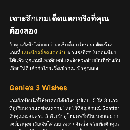
เจาะลึกเกมเด็ดแตกจริงที่คุณ
ต้องลอง
ถ้าคุณยังนึกไม่ออกว่าจะเริ่มที่เกมไหน ผมคัดเน้นๆ
เกมที่
แนะนําสล็อตแตกง่าย
มาแรงที่สุดในตอนนี้มา
ให้แล้ว ทุกเกมมีเอกลักษณ์และจังหวะจ่ายเงินที่ต่างกัน
เลือกให้ดีแล้วกำไรจะวิ่งเข้ากระเป๋าคุณเอง
Genie’s 3 Wishes
เกมยักษ์จินนี่ที่ให้พรคุณได้จริงๆ รูปแบบ 5 รีล 3 แถว
ที่ดูเรียบง่ายแต่ซ่อนความโหดไว้ที่สัญลักษณ์ Scatter
ถ้าคุณสะสมครบ 3 ตัวเข้าสู่โหมดฟรีสปิน บอกเลยว่า
เตรียมถุงมารับเงินได้เลย เพราะจินนี่จะสุ่มเพิ่มตัวคูณ