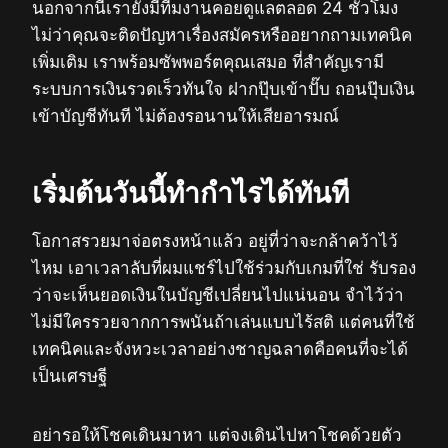
นอกจากนี้เรายังมีทีมงานคอยดูแลตลอด 24 ชั่วโมง
ไม่ว่าคุณจะติดปัญหาเรื่องสมัครหรืออยากถามเทคนิค
เพิ่มเติม เราพร้อมซัพพอร์ตคุณเสมอ ที่สำคัญเรามี
ระบบการเงินรวดเร็วทันใจ ฝากปุ๊บเข้าปั๊บ ถอนปุ๊บเงิน
เข้าบัญชีทันที ไม่ต้องรอนานให้เสียอารมณ์
เริ่มต้นวันนี้ทำกำไรได้ทันที
โอกาสรวยมาจ่อตรงหน้าแล้ว อยู่ที่ว่าจะกล้าคว้าไว้
ไหม เอาเวลาลับที่ผมแชร์ไปใช้ร่วมกับเกมที่ใช่ รับรอง
ว่าจะเห็นยอดเงินในบัญชีเปลี่ยนไปแน่นอน จำไว้ว่า
ไม่มีใครรวยจากการพนันถ้าเล่นแบบไร้สติ แต่คนที่ใช้
เทคนิคและจังหวะเวลาอย่างชาญฉลาดคือคนที่จะได้
เป็นเศรษฐี
อย่ารอให้โชคเดินมาหา แต่จงเดินไปหาโชคด้วยตัว