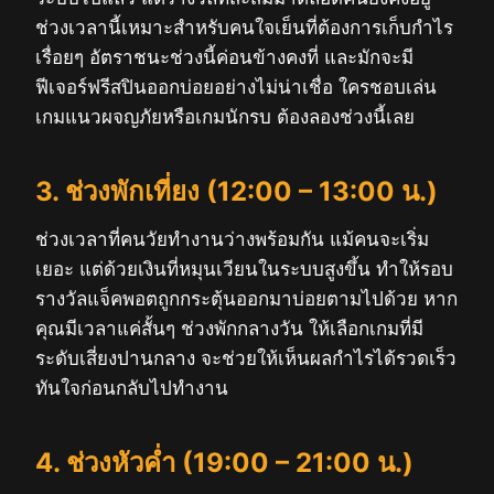
ช่วงเวลานี้เหมาะสำหรับคนใจเย็นที่ต้องการเก็บกำไร
เรื่อยๆ อัตราชนะช่วงนี้ค่อนข้างคงที่ และมักจะมี
ฟีเจอร์ฟรีสปินออกบ่อยอย่างไม่น่าเชื่อ ใครชอบเล่น
เกมแนวผจญภัยหรือเกมนักรบ ต้องลองช่วงนี้เลย
3. ช่วงพักเที่ยง (12:00 – 13:00 น.)
ช่วงเวลาที่คนวัยทำงานว่างพร้อมกัน แม้คนจะเริ่ม
เยอะ แต่ด้วยเงินที่หมุนเวียนในระบบสูงขึ้น ทำให้รอบ
รางวัลแจ็คพอตถูกกระตุ้นออกมาบ่อยตามไปด้วย หาก
คุณมีเวลาแค่สั้นๆ ช่วงพักกลางวัน ให้เลือกเกมที่มี
ระดับเสี่ยงปานกลาง จะช่วยให้เห็นผลกำไรได้รวดเร็ว
ทันใจก่อนกลับไปทำงาน
4. ช่วงหัวค่ำ (19:00 – 21:00 น.)