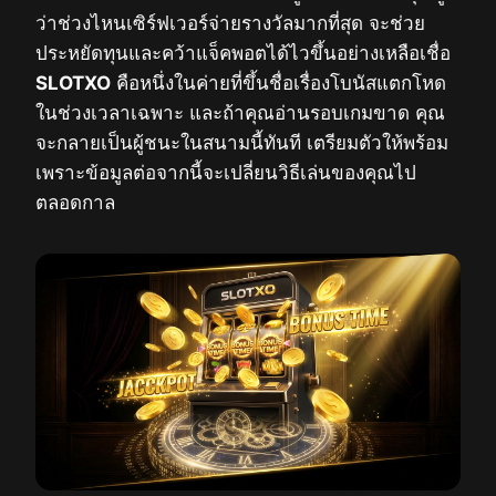
ว่าช่วงไหนเซิร์ฟเวอร์จ่ายรางวัลมากที่สุด จะช่วย
ประหยัดทุนและคว้าแจ็คพอตได้ไวขึ้นอย่างเหลือเชื่อ
SLOTXO
คือหนึ่งในค่ายที่ขึ้นชื่อเรื่องโบนัสแตกโหด
ในช่วงเวลาเฉพาะ และถ้าคุณอ่านรอบเกมขาด คุณ
จะกลายเป็นผู้ชนะในสนามนี้ทันที เตรียมตัวให้พร้อม
เพราะข้อมูลต่อจากนี้จะเปลี่ยนวิธีเล่นของคุณไป
ตลอดกาล