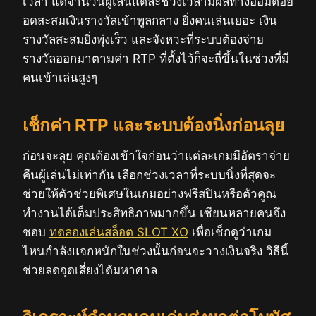
เวลา แต่จำนวนผู้เล่นแต่ละช่วงเวลามีผลทางอ้อมต่อย
อดสะสมเงินรางวัลเข้าพูลกลาง ยิ่งคนเล่นเยอะ เงิน
รางวัลสะสมยิ่งพุ่งเร็ว และจังหวะที่ระบบต้องจ่าย
รางวัลออกมาตามค่า RTP ที่ตั้งไว้ก็จะถี่ขึ้นในช่วงที่มี
คนเข้าเล่นสูงๆ
เช็กค่า RTP และระบบต้องนิ่งก่อนลุย
ก่อนจะลุย คุณต้องเข้าใจก่อนว่าแต่ละเกมมีอัตราจ่าย
คืนผู้เล่นไม่เท่ากัน เลือกช่วงเวลาที่ระบบนิ่งที่สุดจะ
ช่วยให้ตัวช่วยพิเศษในเกมอย่างฟรีสปินหรือตัวคูณ
ทำงานได้เต็มประสิทธิภาพมากขึ้น เซียนหลายคนจึง
ชอบ
ทดลองเล่นสล็อต SLOT XO
เพื่อเช็กดูว่าเกม
ไหนกำลังแจกหนักในช่วงนั้นก่อนจะวางเงินจริง วิธีนี้
ช่วยลดจุดเสี่ยงได้มหาศาล