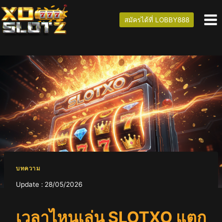
Skip
to
สมัครได้ที่ LOBBY888
content
บทความ
Update :
28/05/2026
เวลาไหนเล่น SLOTXO แตก