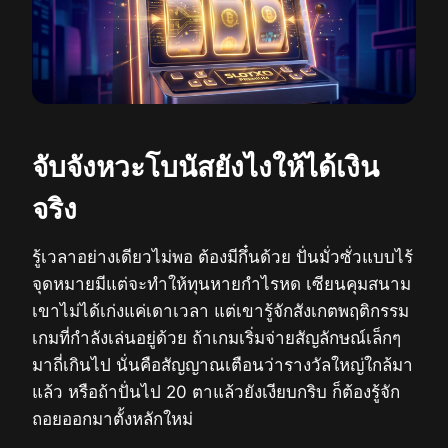
จับจังหวะโบนัสยังไงให้ได้เงิน
จริง
รู้เวลาอย่างเดียวไม่พอ ต้องมีกึ๋นด้วย ปั่นมั่วซั่วแบบไร้
จุดหมายมีแต่จะทำให้ทุนหายกำไรหด เซียนคุมสนาม
เขาไม่ได้เก่งแค่เดาเวลา แต่เขารู้จักสังเกตพฤติกรรม
เกมที่กำลังเล่นอยู่ด้วย ถ้าเกมเริ่มจ่ายสัญลักษณ์เล็กๆ
มาถี่เกินไป นั่นคือสัญญาณเตือนว่ารางวัลใหญ่ใกล้มา
แล้ว หรือถ้าปั่นไป 20 ตาแล้วยังเงียบกริบ ก็ต้องรู้จัก
ถอยออกมาตั้งหลักใหม่