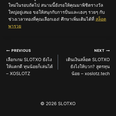
ใหม่ในรอบถัดไป สนามนี้ยังรอให้คุณมาพิชิตรางวัล
ใหญ่อยู่เสมอ ขอให้สนุกกับการปั่นและเฮงๆ รวยๆ กับ
ช่วงเวลาทองที่คุณเลือกเอง! ศึกษาเพิ่มเติมได้ที่
สล็อต
พารวย
แนะแนว
PREVIOUS
NEXT
เลือกเกม SLOTXO ยังไง
เดินเงินสล็อต SLOTXO
เรื่อง
ให้แตกดี ทุนน้อยก็เล่นได้
ยังไงให้บวก? สูตรทุน
– XOSLOTZ
น้อย – xoslotz.tech
© 2026 SLOTXO