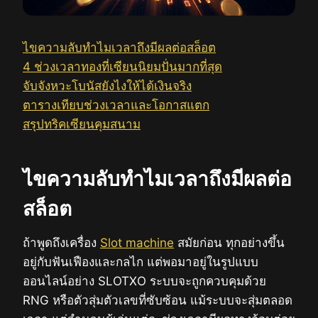
ไขความลับทำไมเวลาถึงมีผลต่อสล็อต
4 ช่วงเวลาทองที่เซียนนิยมปั่นมากที่สุด
จับจังหวะโบนัสยังไงให้ได้เงินจริง
ตารางเทียบช่วงเวลาและโอกาสแตก
สรุปทริคเซียนคุมสนาม
ไขความลับทำไมเวลาถึงมีผลต่อ
สล็อต
ถ้าพูดถึงเครื่อง
Slot machine
สมัยก่อน ทุกอย่างขึ้น
อยู่กับฟันเฟืองและกลไก แต่พอมาอยู่ในรูปแบบ
ออนไลน์อย่าง SLOTXO ระบบจะถูกควบคุมด้วย
RNG หรือตัวสุ่มตัวเลขที่ซับซ้อน แม้ระบบจะสุ่มตลอด