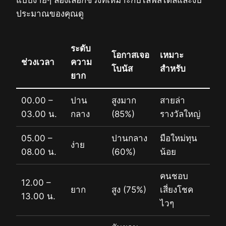
ประมาณของคุณดู
ระดับ
โอกาสเจอ
เหมาะ
ช่วงเวลา
ความ
โบนัส
สำหรับ
ยาก
00.00 –
ปาน
สูงมาก
สายล่า
03.00 น.
กลาง
(85%)
รางวัลใหญ่
05.00 –
ปานกลาง
มือใหม่ทุน
ง่าย
08.00 น.
(60%)
น้อย
คนชอบ
12.00 –
ยาก
สูง (75%)
เสี่ยงโชค
13.00 น.
ไวๆ