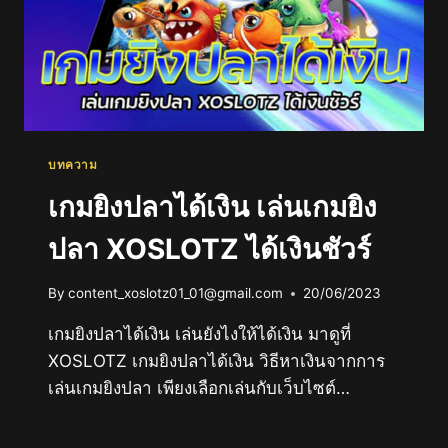
บทความ
เกมยิงปลาได้เงิน เล่นเกมยิง
ปลา XOSLOTZ ได้เงินชัวร์
By
content_xoslotz01_01@gmail.com
20/06/2023
เกมยิงปลาได้เงิน เล่นยังไงให้ได้เงิน มาดูที่
XOSLOTZ เกมยิงปลาได้เงิน วิธีหาเงินจากการ
เล่นเกมยิงปลา เพียงเลือกเล่นกับเว็บไซต์…