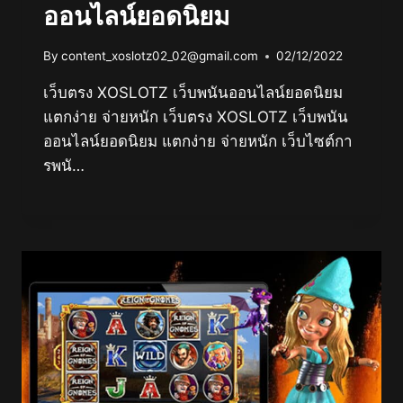
ออนไลน์ยอดนิยม
By
content_xoslotz02_02@gmail.com
02/12/2022
เว็บตรง XOSLOTZ เว็บพนันออนไลน์ยอดนิยม
แตกง่าย จ่ายหนัก เว็บตรง XOSLOTZ เว็บพนัน
ออนไลน์ยอดนิยม แตกง่าย จ่ายหนัก เว็บไซต์กา
รพนั…