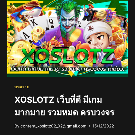
บทความ
XOSLOTZ เว็บที่ดี มีเกม
มากมาย รวมหมด ครบวงจร
By
content_xoslotz02_02@gmail.com
15/12/2022