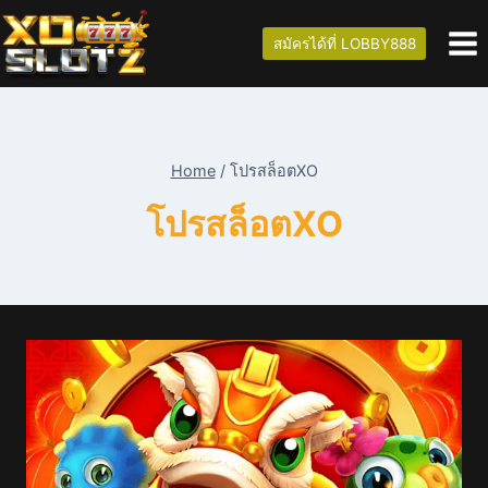
Skip
to
สมัครได้ที่ LOBBY888
content
Home
/
โปรสล็อตXO
โปรสล็อตXO