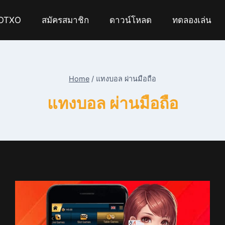
LOTXO
สมัครสมาชิก
ดาวน์โหลด
ทดลองเล่น
Home
/
แทงบอล ผ่านมือถือ
แทงบอล ผ่านมือถือ