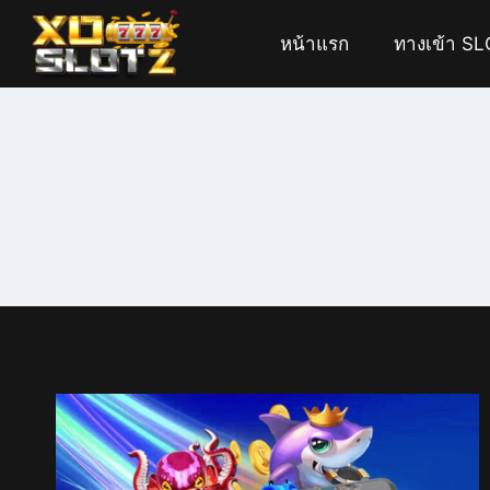
Skip
to
หน้าแรก
ทางเข้า S
content