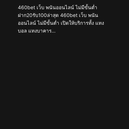
460bet เว็บ พนันออนไลน์ ไม่มีขั้นต่ำ
ฝาก20รับ100ล่าสุด 460bet เว็บ พนัน
ออนไลน์ ไม่มีขั้นต่ำ เปิดให้บริการทั้ง แทง
บอล แทงบาคาร…