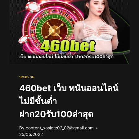
บทความ
460bet เว็บ พนันออนไลน์
ไม่มีขั้นต่ำ
ฝาก20รับ100ล่าสุด
By
content_xoslotz02_02@gmail.com
25/05/2022