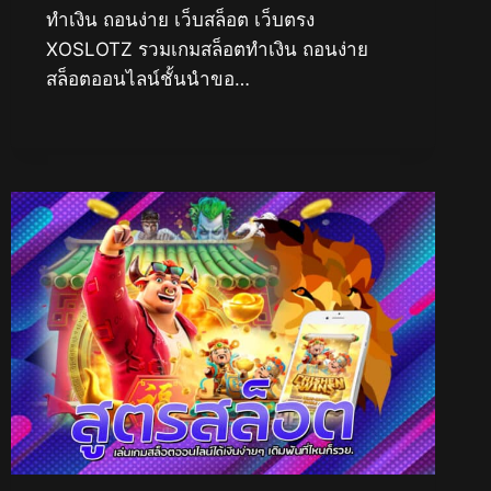
ทำเงิน ถอนง่าย เว็บสล็อต เว็บตรง
XOSLOTZ รวมเกมสล็อตทำเงิน ถอนง่าย
สล็อตออนไลน์ชั้นนำขอ…