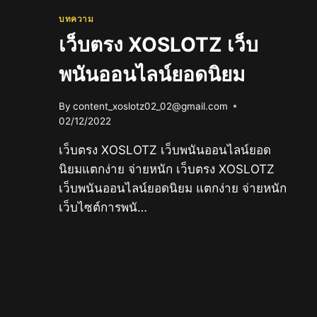
บทความ
เว็บตรง XOSLOTZ เว็บ
พนันออนไลน์ยอดนิยม
By
content_xoslotz02_02@gmail.com
02/12/2022
เว็บตรง XOSLOTZ เว็บพนันออนไลน์ยอด
นิยมแตกง่าย จ่ายหนัก เว็บตรง XOSLOTZ
เว็บพนันออนไลน์ยอดนิยม แตกง่าย จ่ายหนัก
เว็บไซต์การพนั…