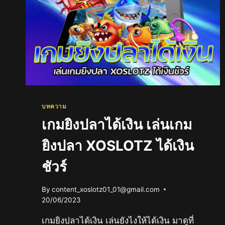
บทความ
เกมยิงปลาได้เงิน เล่นเกม
ยิงปลา XOSLOTZ ได้เงิน
ชัวร์
By
content_xoslotz01_01@gmail.com
20/06/2023
เกมยิงปลาได้เงิน เล่นยังไงให้ได้เงิน มาดูที่