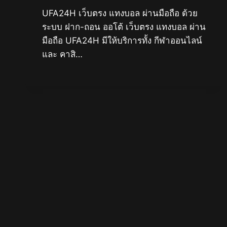
UFA24H เว็บตรง แทงบอล ผ่านมือถือ ด้วย
ระบบ ฝาก-ถอน ออโต้ เว็บตรง แทงบอล ผ่าน
มือถือ UFA24H มีให้บริการทั้ง กีฬาออนไลน์
และ คาสิ…