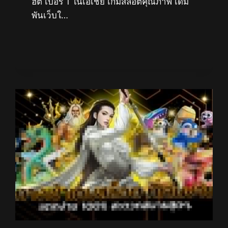
ฮิต เบอร์ 1 ในเอเชีย เกมสล็อตคุณภาพ เดิม
พันเว็บใ…