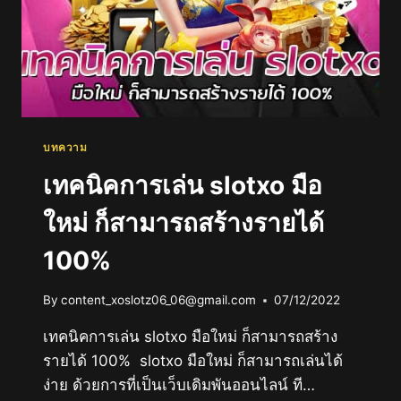
บทความ
เทคนิคการเล่น slotxo มือ
ใหม่ ก็สามารถสร้างรายได้
100%
By
content_xoslotz06_06@gmail.com
07/12/2022
เทคนิคการเล่น slotxo มือใหม่ ก็สามารถสร้าง
รายได้ 100% slotxo มือใหม่ ก็สามารถเล่นได้
ง่าย ด้วยการที่เป็นเว็บเดิมพันออนไลน์ ที…