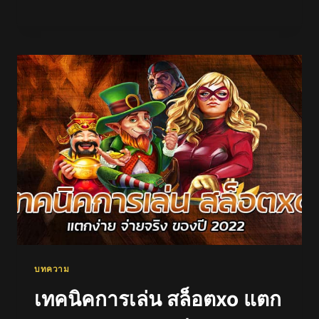
บทความ
เทคนิคการเล่น สล็อตxo แตก