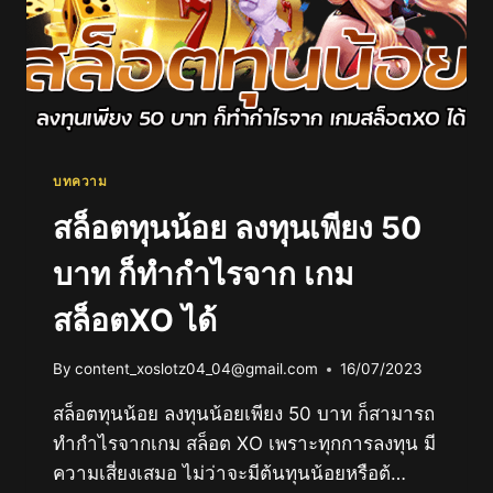
บทความ
สล็อตทุนน้อย ลงทุนเพียง 50
บาท ก็ทำกำไรจาก เกม
สล็อตXO ได้
By
content_xoslotz04_04@gmail.com
16/07/2023
สล็อตทุนน้อย ลงทุนน้อยเพียง 50 บาท ก็สามารถ
ทำกำไรจากเกม สล็อต XO เพราะทุกการลงทุน มี
ความเสี่ยงเสมอ ไม่ว่าจะมีต้นทุนน้อยหรือต้…